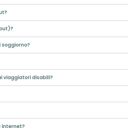
ut?
-out)?
i soggiorno?
i viaggiatori disabili?
e internet?