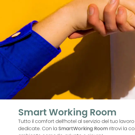
Smart Working Room
Tutto il comfort dell’hotel al servizio del tuo lavo
dedicate. Con la
SmartWorking Room
ritrovi la 