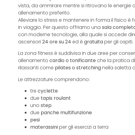
vista, da ammirare mentre si ritrovano le energie c
allenamento preferito.
Alleviare lo stress e mantenere in forma il fisico
in viaggio. Per questo offriamo una
sala complet
con moderne tecnologie, alla quale si accede di
ascensori
24 ore su 24
ed è
gratuita
per gli ospiti.
La zona fitness è suddivisa in due aree per consen
allenamento
cardio o tonificante
che la pratica d
rilassanti come
pilates o stretching
nella saletta 
Le attrezzature comprendono:
tre
cyclette
due
tapis roulant
uno
step
due
p
anche multifunzione
pesi
materassini
per gli esercizi a terra