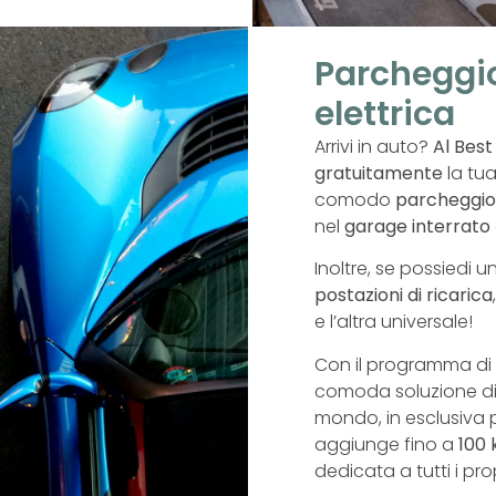
Parcheggio
elettrica
Arrivi in auto?
Al Bes
gratuitamente
la tua
comodo
parcheggio
nel
garage interrato
Inoltre, se possiedi u
postazioni di ricarica
e l’altra universale!
Con il programma di
comoda soluzione di ri
mondo, in esclusiva pe
aggiunge fino a
100 
dedicata a tutti i prop