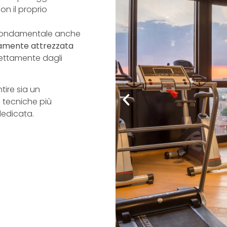
on il proprio
 è fondamentale anche
amente attrezzata
rettamente dagli
tire sia un
i tecniche più
dedicata.