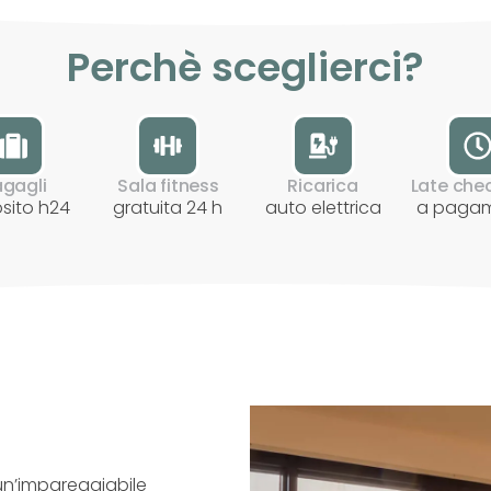
Perchè sceglierci?
gagli
Sala fitness
Ricarica
Late che
sito h24
gratuita 24 h
auto elettrica
a paga
e un’impareggiabile