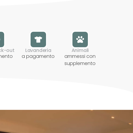
ck-out
Lavanderia
Animali
mento
a pagamento
ammessi con
supplemento