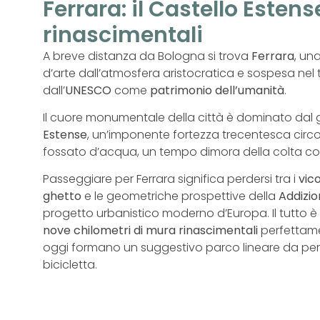
Ferrara: il Castello Esten
rinascimentali
A breve distanza da Bologna si trova
Ferrara
, un
d’arte dall’atmosfera aristocratica e sospesa nel
dall’
UNESCO
come
patrimonio dell’umanità
.
Il cuore monumentale della città è dominato dal
Estense
, un’imponente fortezza trecentesca cir
fossato d’acqua, un tempo dimora della colta cort
Passeggiare per Ferrara significa perdersi tra i
vico
ghetto
e le geometriche prospettive della
Addizio
progetto urbanistico moderno d’Europa. Il tutto 
nove chilometri di mura rinascimentali
perfettame
oggi formano un suggestivo parco lineare da perc
bicicletta.