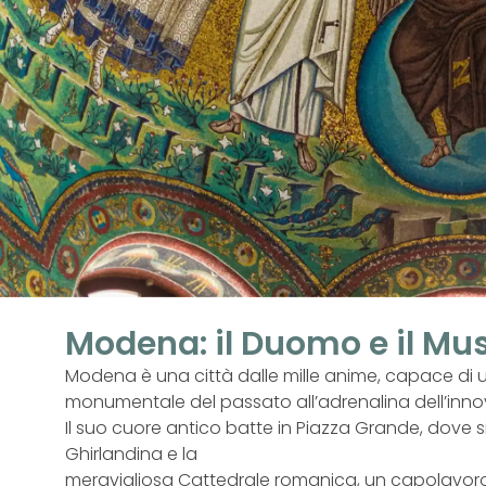
Modena: il Duomo e il Mus
Modena è una città dalle mille anime, capace di u
monumentale del passato all’adrenalina dell’inn
Il suo cuore antico batte in Piazza Grande, dove s
Ghirlandina e la
meravigliosa Cattedrale romanica, un capolavoro