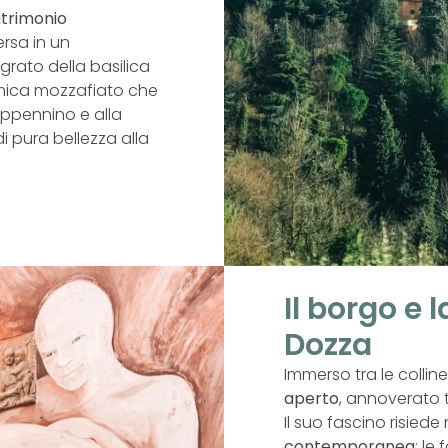
trimonio
rsa in un
grato della basilica
mica mozzafiato che
’Appennino e alla
 pura bellezza alla
Il borgo e 
Dozza
Immerso tra le colline
aperto
, annoverato t
Il suo fascino risiede
contemporanea
: le