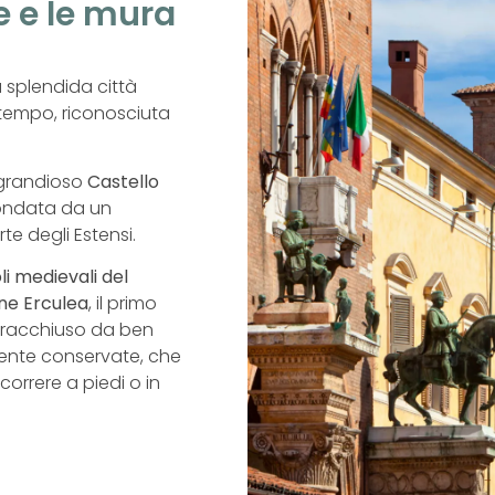
se e le mura
a splendida città
 tempo, riconosciuta
 grandioso
Castello
condata da un
e degli Estensi.
li medievali del
ne Erculea
, il primo
è racchiuso da ben
nte conservate, che
orrere a piedi o in