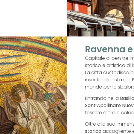
Ravenna e 
Capitale di ben tre i
storico e artistico di
La città custodisce 
inseriti nella lista del
mondo per la sbalord
Entrando nella
Basili
Sant’Apollinare Nuo
tessere d’oro e colori
Oltre alla sua immen
storico
accogliente e 