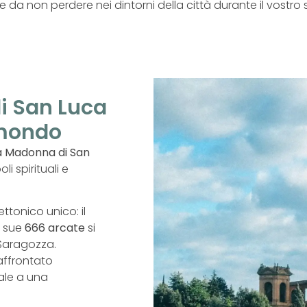
e da non perdere nei dintorni della città durante il vostro
di San Luca
l mondo
lla Madonna di San
i spirituali e
ttonico unico: il
e sue
666 arcate
si
Saragozza.
affrontato
ale a una