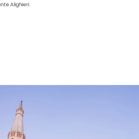
te Alighieri
.