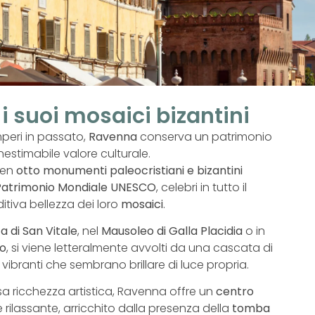
i suoi mosaici bizantini
mperi in passato,
Ravenna
conserva un patrimonio
 inestimabile valore culturale.
ben
otto monumenti paleocristiani e bizantini
Patrimonio Mondiale UNESCO
, celebri in tutto il
itiva bellezza dei loro
mosaici
.
ca di San Vitale
, nel
Mausoleo di Galla Placidia
o in
vo
, si viene letteralmente avvolti da una cascata di
 vibranti che sembrano brillare di luce propria.
sa ricchezza artistica, Ravenna offre un
centro
rilassante, arricchito dalla presenza della
tomba