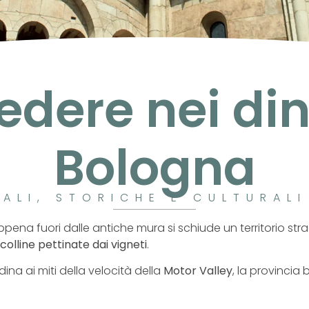
dere nei din
Bologna
RALI, STORICHE E CULTURAL
ppena fuori dalle antiche mura si schiude un territorio stra
colline pettinate dai vigneti
.
ina ai miti della velocità della
Motor Valley
, la provincia