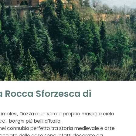
la Rocca Sforzesca di
 imolesi,
Dozza
è un vero e proprio
museo a cielo
ra i
borghi più belli d’Italia
.
 nel
connubio
perfetto tra
storia medievale
e
arte
 facciate delle case sono infatti decorate da