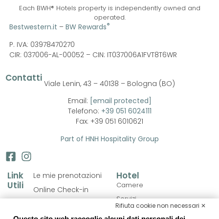
Each BWH® Hotels property is independently owned and
operated.
®
Bestwestern.it
–
BW Rewards
P. IVA: 03978470270
CIR: 037006-AL-00052 –
CIN: IT037006A1FVT8T6WR
Contatti
Viale Lenin, 43 – 40138 – Bologna (BO)
Email:
[email protected]
Telefono:
+39 051 6024111
Fax: +39 051 6010621
Part of HNH Hospitality Group
Link
Hotel
Le mie prenotazioni
Utili
Camere
Online Check-in
Servizi
Cookie Policy
Rifiuta cookie non necessari ✕
Personalizza il soggiorno
Privacy Policy
Questo sito web raccoglie alcuni dati personali dei