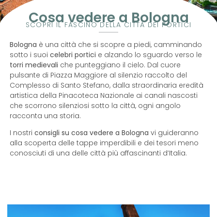
Cosa vedere a Bologna
SCOPRI IL FASCINO DELLA CITTÀ DEI PORTICI
Bologna
è una città che si scopre a piedi, camminando
sotto i suoi
celebri portici
e alzando lo sguardo verso le
torri medievali
che punteggiano il cielo. Dal cuore
pulsante di Piazza Maggiore al silenzio raccolto del
Complesso di Santo Stefano, dalla straordinaria eredità
artistica della Pinacoteca Nazionale ai canali nascosti
che scorrono silenziosi sotto la città, ogni angolo
racconta una storia.
I nostri
consigli su cosa vedere a Bologna
vi guideranno
alla scoperta delle tappe imperdibili e dei tesori meno
conosciuti di una delle città più affascinanti d’Italia.