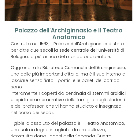
Palazzo dell'Archiginnasio e il Teatro
Anatomico
Costruito nel
1563
, il
Palazzo dell’Archiginnasio
è stato
per oltre due secoli la
sede centrale dell’Università di
Bologna
, la più antica del mondo occidentale.
Oggi
ospita la
Biblioteca Comunale dell’Archiginnasio
,
una delle più importanti d’Italia, ma è il suo interno a
lasciare senza fiato: i portici e le pareti dei corridoi
sono
interamente ricoperti da centinaia di
stemmi araldici
e
lapidi commemorative
delle famiglie degli studenti
e dei professori che vi hanno studiato e insegnato
nel corso dei secoli.
Il gioiello assoluto del palazzo è il
Teatro Anatomico
,
una sala in legno intagliato di rara bellezza,
ricostruita dopo i danni della Seconda Guerra