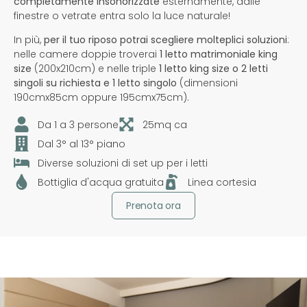
completamente insonorizzate
esternamente, dalle
finestre o vetrate entra solo la luce naturale!
In più,
per il tuo riposo potrai scegliere molteplici soluzioni
:
nelle camere doppie troverai
1 letto matrimoniale king
size
(200x210cm) e nelle triple
1 letto king size o 2 letti
singoli su richiesta e 1 letto singolo
(dimensioni
190cmx85cm oppure 195cmx75cm).
Da 1 a 3 persone
25mq ca
Dal 3° al 13° piano
Diverse soluzioni di set up per i letti
Bottiglia d'acqua gratuita
Linea cortesia
Prenota ora