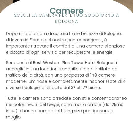
Camere
SCEGLI LA CAMERA PER IL TUO SOGGIORNO A
BOLOGNA
Dopo una giornata di
cultura
tra le bellezze di
Bologna
,
di
lavoro in Fiera
o nel nostro
centro congressi
, è
importante ritrovare il comfort di una camera silenziosa
e dotata di ogni servizio per recuperare le energie.
Per questo il
Best Western Plus Tower Hotel Bologna
ti
accoglie in una location tranquilla un po’ defilata dal
traffico della città, con una proposta di
149 camere
moderne, luminose e completamente insonorizzate di
4
diverse tipologie
, distribuite
dal 3° al 17° piano
.
Tutte le camere sono arredate con stile contemporaneo
nei colori neutri del beige, sono molto ampie (
dai 25mq
in su
) e hanno comodi
letti king size
per riposare al
meglio.