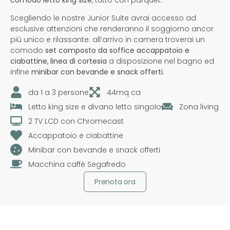
Scegliendo le nostre Junior Suite avrai accesso ad
esclusive attenzioni che renderanno il soggiorno ancor
più unico e rilassante: all’arrivo in camera troverai un
comodo
set composto da soffice accappatoio e
ciabattine
,
linea di cortesia
a disposizione nel bagno ed
infine
minibar con bevande e snack offerti
.
da 1 a 3 persone
44mq ca
Letto king size e divano letto singolo
Zona living
2 TV LCD con Chromecast
Accappatoio e ciabattine
Minibar con bevande e snack offerti
Macchina caffè Segafredo
Prenota ora