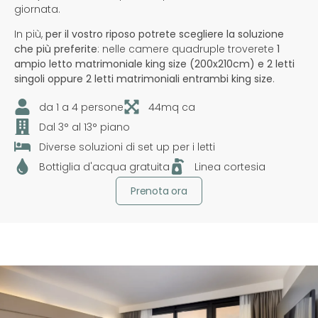
giornata.
In più,
per il vostro riposo potrete scegliere la soluzione
che più preferite
: nelle camere quadruple troverete
1
ampio letto matrimoniale king size (200x210cm) e 2 letti
singoli oppure 2 letti matrimoniali entrambi king size
.
da 1 a 4 persone
44mq ca
Dal 3° al 13° piano
Diverse soluzioni di set up per i letti
Bottiglia d'acqua gratuita
Linea cortesia
Prenota ora