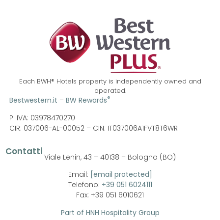
Each BWH® Hotels property is independently owned and
operated.
®
Bestwestern.it
–
BW Rewards
P. IVA: 03978470270
CIR: 037006-AL-00052 –
CIN: IT037006A1FVT8T6WR
Contatti
Viale Lenin, 43 – 40138 – Bologna (BO)
Email:
[email protected]
Telefono:
+39 051 6024111
Fax: +39 051 6010621
Part of HNH Hospitality Group