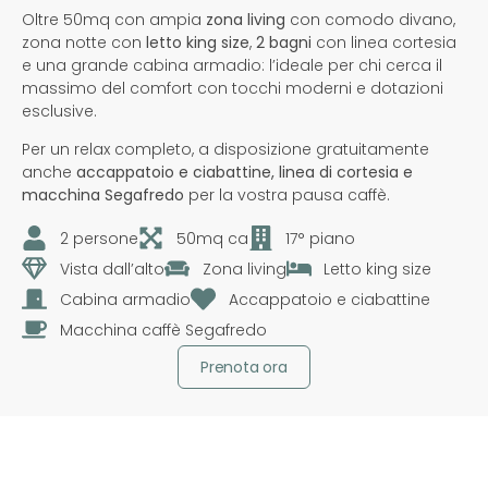
Oltre 50mq con ampia
zona living
con comodo divano,
zona notte con
letto king size
,
2 bagni
con linea cortesia
e una grande cabina armadio: l’ideale per chi cerca il
massimo del comfort con tocchi moderni e dotazioni
esclusive.
Per un relax completo, a disposizione gratuitamente
anche
accappatoio e ciabattine, linea di cortesia e
macchina Segafredo
per la vostra pausa caffè.
2 persone
50mq ca
17° piano
Vista dall’alto
Zona living
Letto king size
Cabina armadio
Accappatoio e ciabattine
Macchina caffè Segafredo
Prenota ora