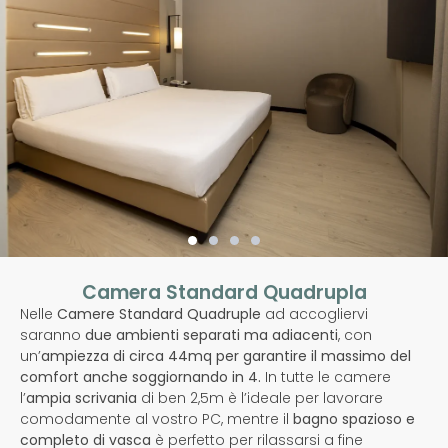
Camera Standard Quadrupla
Nelle
Camere Standard Quadruple
ad accogliervi
saranno
due ambienti separati ma adiacenti
, con
un’
ampiezza di circa 44mq per garantire il massimo del
comfort anche soggiornando in 4.
In tutte le camere
l’
ampia scrivania
di ben 2,5m è l’ideale per lavorare
comodamente al vostro PC, mentre il
bagno spazioso e
completo di vasca
è perfetto per rilassarsi a fine