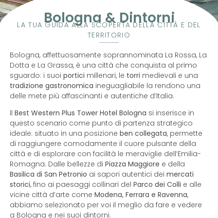
Bologna & Dintorni
LA TUA GUIDA ALLA SCOPERTA DELLA CITTÀ E DEL
TERRITORIO
Bologna, affettuosamente soprannominata La Rossa, La
Dotta e La Grassa, è una città che conquista al primo
sguardo: i suoi
portici
millenari, le
torri
medievali e una
tradizione gastronomica
ineguagliabile la rendono una
delle mete più affascinanti e autentiche d’Italia.
Il
Best Western Plus Tower Hotel Bologna
si inserisce in
questo scenario come punto di partenza strategico
ideale: situato in una posizione
ben collegata
, permette
di raggiungere comodamente il cuore pulsante della
città e di esplorare con facilità le meraviglie dell’Emilia-
Romagna. Dalle bellezze di
Piazza Maggiore
e della
Basilica di San Petronio
ai sapori autentici dei
mercati
storici
, fino ai paesaggi collinari del
Parco dei Colli
e alle
vicine città d’arte come
Modena, Ferrara e Ravenna
,
abbiamo selezionato per voi il meglio da fare e vedere
a Bologna e nei suoi dintorni.