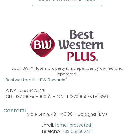
Each BWH® Hotels property is independently owned and
operated.
®
Bestwestern.it
–
BW Rewards
P. IVA: 03978470270
CIR: 037006-AL-00052 –
CIN: IT037006A1FVT8T6WR
Contatti
Viale Lenin, 43 – 40138 – Bologna (BO)
Email:
[email protected]
Telefono:
+39 051 6024111