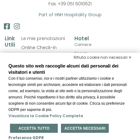
Fax: +39 051 6010621
Part of HNH Hospitality Group
Link
Hotel
Le mie prenotazioni
Utili
Camere
Online Check-in
Servizi
Cookie Policy
Rifiuta cookie non necessari ✕
Personalizza il soggiorno
Privacy Policy
Questo sito web raccoglie alcuni dati personali dei
Ristorazione
visitatori e utenti
FAQ
Con il tuo consenso, noi e i nostri partner utilizziamo i cookie e
Meeting
Dichiarazione di
tecnologie simili per archiviare, accedere ed elaborare i dati personali
Bologna & Dintorni
accessibilità
come, ad esempio, la visita al sito web o la personalizzazione degli
annunci. Poiché rispettiamo il tuo diritto alla privacy, è possibile
Modifica preferenze
scegliere di non consentire alcuni tipi di cookie. Clicca su preferenze
Cookie
GDPR per saperne di più.
Visualizza la Cookie Policy Completa
Realizzato da
BWH Hotels Italia S.c.p.a.
– Società Benefit © All Rights
ACCETTA TUTTO
ACCETTA NECESSARI
Reserved.
Preferenze GDPR