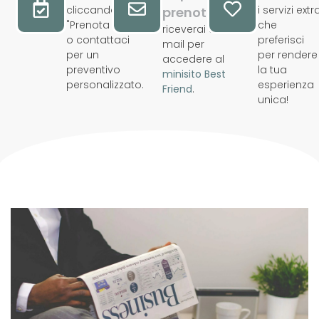
cliccando su
i servizi extr
prenotazione
"Prenota Ora"
che
riceverai una
o contattaci
preferisci
mail per
per un
per rendere
accedere al
preventivo
la tua
minisito Best
personalizzato.
esperienza
Friend
.
unica!