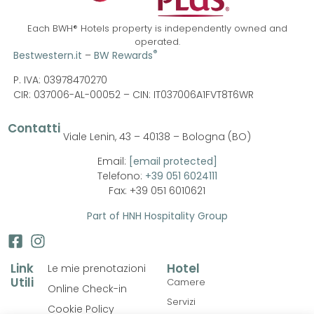
Each BWH® Hotels property is independently owned and
operated.
®
Bestwestern.it
–
BW Rewards
P. IVA: 03978470270
CIR: 037006-AL-00052 –
CIN: IT037006A1FVT8T6WR
Contatti
Viale Lenin, 43 – 40138 – Bologna (BO)
Email:
[email protected]
Telefono:
+39 051 6024111
Fax: +39 051 6010621
Part of HNH Hospitality Group
Link
Hotel
Le mie prenotazioni
Utili
Camere
Online Check-in
Servizi
Cookie Policy