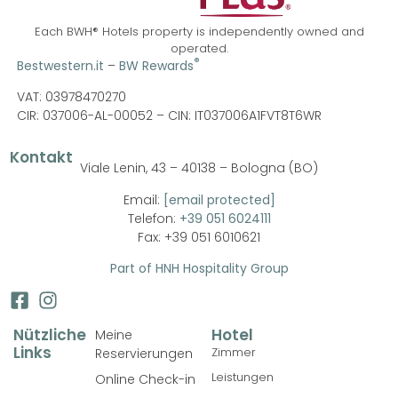
Each BWH® Hotels property is independently owned and
operated.
®
Bestwestern.it
–
BW Rewards
VAT: 03978470270
CIR: 037006-AL-00052 –
CIN: IT037006A1FVT8T6WR
Kontakt
Viale Lenin, 43 – 40138 – Bologna (BO)
Email:
[email protected]
Telefon:
+39 051 6024111
Fax: +39 051 6010621
Part of HNH Hospitality Group
Nützliche
Hotel
Meine
Links
Zimmer
Reservierungen
Leistungen
Online Check-in