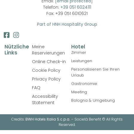
Email:
[email protected]
Telefon:
+39 051 6024111
Fax: +39 051 6010621
Part of HNH Hospitality Group
Nützliche
Hotel
Meine
Links
Zimmer
Reservierungen
Leistungen
Online Check-in
Personalisieren Sie Ihren
Cookie Policy
Urlaub
Privacy Policy
Gastronomie
FAQ
Meeting
Accessibility
Bologna & Umgebung
Statement
Credits:
BWH Hotels Italia S.c.p.a.
– Società Benefit © All Rights
Reserved.