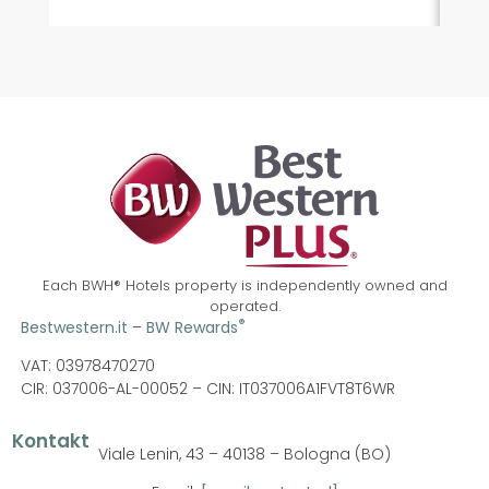
Each BWH® Hotels property is independently owned and
operated.
®
Bestwestern.it
–
BW Rewards
VAT: 03978470270
CIR: 037006-AL-00052 –
CIN: IT037006A1FVT8T6WR
Kontakt
Viale Lenin, 43 – 40138 – Bologna (BO)